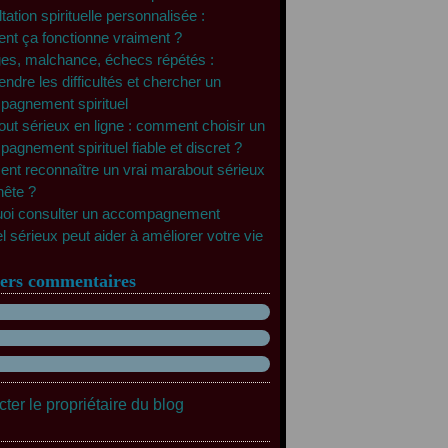
ation spirituelle personnalisée :
t ça fonctionne vraiment ?
es, malchance, échecs répétés :
ndre les difficultés et chercher un
agnement spirituel
ut sérieux en ligne : comment choisir un
agnement spirituel fiable et discret ?
t reconnaître un vrai marabout sérieux
nête ?
oi consulter un accompagnement
el sérieux peut aider à améliorer votre vie
ers commentaires
ter le propriétaire du blog