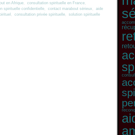
m
ut en Afrique
,
consultation spirituelle en France
,
sé
n spirituelle confidentielle
,
contact marabout sérieux
,
aide
rituel
,
consultation privée spirituelle
,
solution spirituelle
accomp
récu
re
retou
a
sp
consult
ac
spi
pe
recon
ai
a