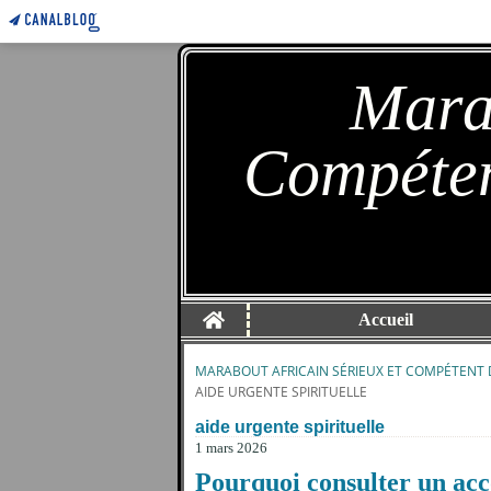
Marab
Compéten
Home
Accueil
MARABOUT AFRICAIN SÉRIEUX ET COMPÉTENT 
AIDE URGENTE SPIRITUELLE
aide urgente spirituelle
1 mars 2026
Pourquoi consulter un acc