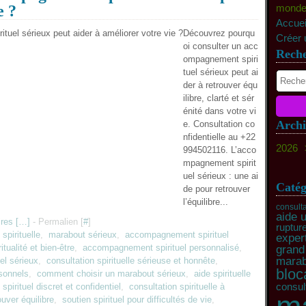
e ?
monde c
Accuei
Découvrez pourqu
Créer 
oi consulter un acc
Rech
ompagnement spiri
tuel sérieux peut ai
der à retrouver équ
ilibre, clarté et sér
énité dans votre vi
Archi
e. Consultation co
nfidentielle au +22
2026
994502116. L’acco
Ma
mpagnement spirit
uel sérieux : une ai
Fév
Catég
de pour retrouver
l’équilibre...
consulta
aide 
res [
…
]
- Permalien [
#
]
ruptur
spirituelle
,
marabout sérieux
,
accompagnement spirituel
expert
ritualité et bien-être
,
accompagnement spirituel personnalisé
,
grand
marab
el sérieux
,
consultation spirituelle sérieuse et honnête
,
bloc
sonnels
,
comment choisir un marabout sérieux
,
aide spirituelle
irituel discret et confidentiel
,
consultation spirituelle à
consult
uver équilibre
,
soutien spirituel pour difficultés de vie
,