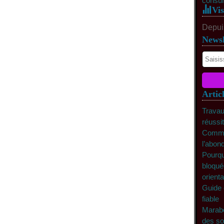
consul
Vis
Depuis
Newsl
Artic
Travau
réussi
Commen
l’abon
Pourqu
bloqué
orienta
Guide 
fiable
Marabo
des so