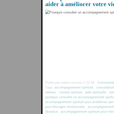
aider à améliorer votre vi
Posté par maitre reconnu à 22:06 -
Commentai
Tags:
accompagnement spirituel
,
consultation 
sérieux
,
conseil spirituel
,
aide spirituelle
,
spi
pourquoi consulter un accompagnement spiritu
accompagnement spirituel pour problèmes per
pour blocages émotionnels
,
accompagnement sp
distance
,
accompagnement spirituel pour retro