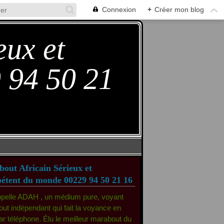
Connexion
+
Créer mon blog
eux et
 94 50 21
out Africain Sérieux et
tent du monde 00229 94 50 21 16
ppelle ADAH , un médium pure, voyant
ut indépendant qui fait la voyance en
par téléphone. Élu le meilleur marabout du