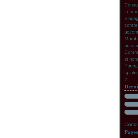
Consult
commen
Blocag
compre
accomp
Marabo
accomp
Commen
et hon
Pourqu
spiritu
?
Derni
Contac
Pages