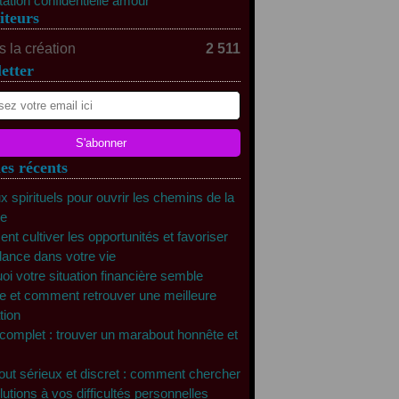
tation confidentielle amour
iteurs
 la création
2 511
etter
les récents
x spirituels pour ouvrir les chemins de la
te
t cultiver les opportunités et favoriser
dance dans votre vie
oi votre situation financière semble
e et comment retrouver une meilleure
tion
complet : trouver un marabout honnête et
ut sérieux et discret : comment chercher
lutions à vos difficultés personnelles