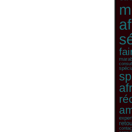
m
af
s
fa
marab
consult
spécia
sp
af
ré
am
expert
retou
contac