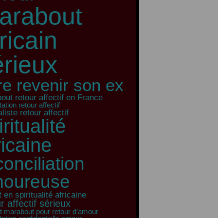
arabout
ricain
érieux
ire revenir son ex
out retour affectif en France
ation retour affectif
liste retour affectif
iritualité
ricaine
conciliation
oureuse
 en spiritualité africaine
r affectif sérieux
t marabout pour retour d’amour