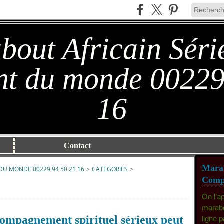
out Africain Séri
t du monde 00229
16
Contact
Marab
DU MONDE 00229 94 50 21 16
>
CATEGORIES
>
Compé
On l’a
marabo
ompagnement spirituel sérieux peut
ligne 