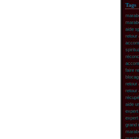
Tags
marabo
marab
aide s
retour 
accomp
spiritu
réconc
accomp
faire 
blocag
retour 
retour 
récupé
aide u
expert 
expert 
grand 
marabo
marabo