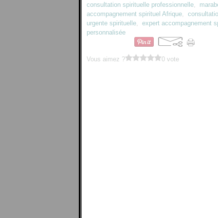
consultation spirituelle professionnelle
,
marabo
accompagnement spirituel Afrique
,
consultatio
urgente spirituelle
,
expert accompagnement spi
personnalisée
Vous aimez ?
0 vote