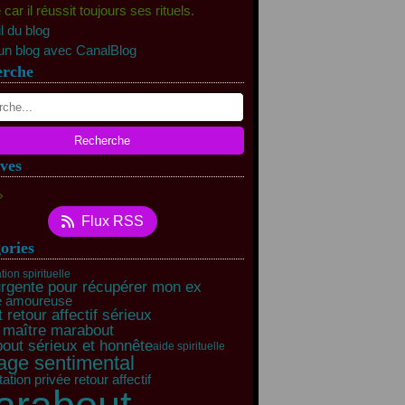
ar il réussit toujours ses rituels.
l du blog
un blog avec CanalBlog
erche
ves
rs
(11)
Flux RSS
rier
(40)
ories
tion spirituelle
urgente pour récupérer mon ex
e amoureuse
 retour affectif sérieux
 maître marabout
out sérieux et honnête
aide spirituelle
age sentimental
ation privée retour affectif