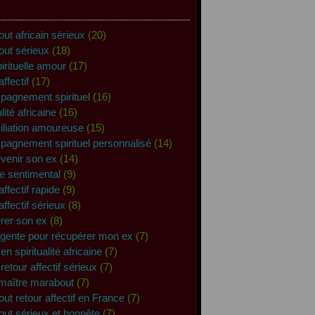
ut africain sérieux
(20)
out sérieux
(18)
pirituelle amour
(17)
affectif
(17)
agnement spirituel
(16)
alité africaine
(16)
iliation amoureuse
(15)
agnement spirituel personnalisé
(14)
revenir son ex
(14)
e sentimental
(9)
affectif rapide
(9)
affectif sérieux
(8)
rer son ex
(8)
rgente pour récupérer mon ex
(7)
en spiritualité africaine
(7)
retour affectif sérieux
(7)
maître marabout
(7)
ut retour affectif en France
(7)
ut sérieux et honnête
(7)