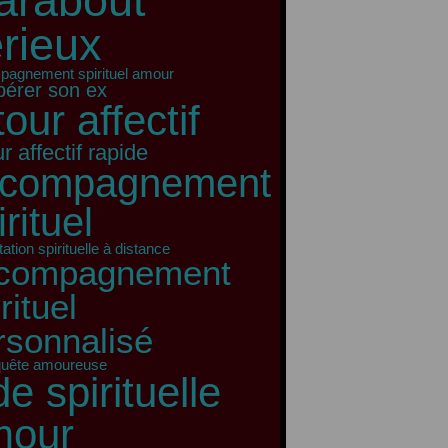
arabout
rieux
agnement spirituel amour
pérer son ex
tour affectif
r affectif rapide
ccompagnement
irituel
ation spirituelle à distance
compagnement
rituel
rsonnalisé
quête amoureuse
de spirituelle
mour