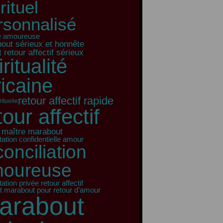
rituel
rsonnalisé
e amoureuse
out sérieux et honnête
 retour affectif sérieux
iritualité
ricaine
retour affectif rapide
rituelle
tour affectif
 maître marabout
tation confidentielle amour
conciliation
oureuse
ation privée retour affectif
t marabout pour retour d’amour
arabout