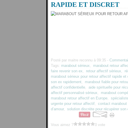
RAPIDE ET DISCRET
Posté par maitre reconnu à 09:35 -
Commentai
Tags:
marabout sérieux
,
marabout retour affec
faire revenir son ex
,
retour affectif sérieux
,
r
marabout sérieux pour retour affectif rapide et 
son ex rapidement
,
marabout fiable pour reto
affectif confidentielle
,
aide spirituelle pour ré
affectif personnalisé sérieux
,
marabout compé
marabout retour affectif en Europe
,
spécialiste
urgente pour retour affectif
,
contact marabout 
d’amour
,
solution discrète pour récupérer son
Vous aimez ?
0 vote