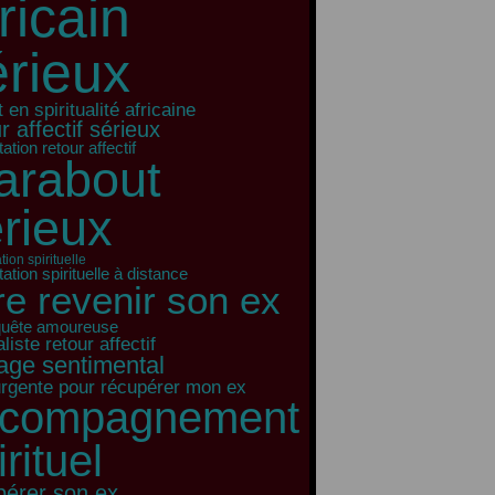
ricain
érieux
 en spiritualité africaine
r affectif sérieux
ation retour affectif
arabout
rieux
tion spirituelle
ation spirituelle à distance
ire revenir son ex
quête amoureuse
liste retour affectif
age sentimental
urgente pour récupérer mon ex
ccompagnement
irituel
pérer son ex