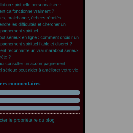
ation spirituelle personnalisée :
t ça fonctionne vraiment ?
es, malchance, échecs répétés :
ndre les difficultés et chercher un
agnement spirituel
ut sérieux en ligne : comment choisir un
agnement spirituel fiable et discret ?
t reconnaître un vrai marabout sérieux
nête ?
oi consulter un accompagnement
el sérieux peut aider à améliorer votre vie
ers commentaires
ter le propriétaire du blog