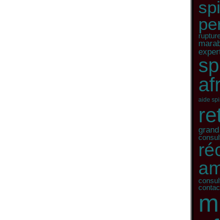
spi
pe
ruptur
marab
expert
sp
af
aide spi
re
grand
consul
ré
am
consult
contac
m