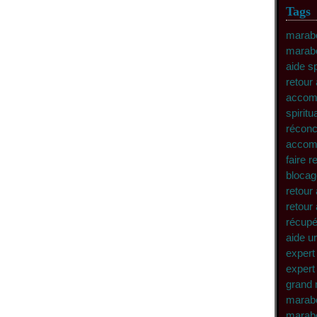
Tags
marabo
marab
aide s
retour 
accomp
spiritu
réconc
accomp
faire 
blocag
retour 
retour 
récupé
aide u
expert 
expert 
grand 
marabo
marabo