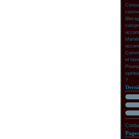
Consult
commen
Blocag
compre
accomp
Marabo
accomp
Commen
et hon
Pourqu
spiritu
?
Derni
Contac
Pages