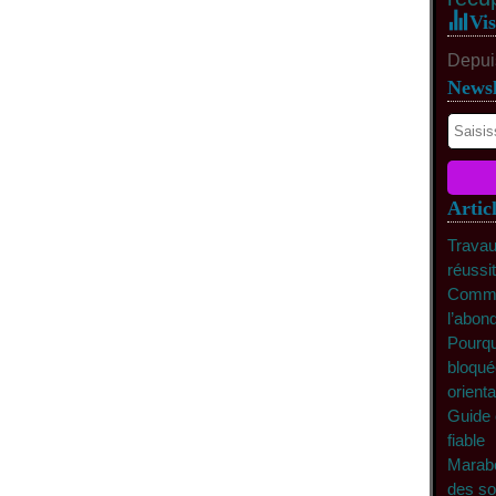
Vis
Depuis
Newsl
Artic
Travau
réussi
Commen
l’abon
Pourqu
bloqué
orienta
Guide 
fiable
Marabo
des so