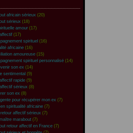
ut africain sérieux
(20)
out sérieux
(18)
pirituelle amour
(17)
affectif
(17)
agnement spirituel
(16)
alité africaine
(16)
iliation amoureuse
(15)
agnement spirituel personnalisé
(14)
revenir son ex
(14)
e sentimental
(9)
affectif rapide
(9)
affectif sérieux
(8)
rer son ex
(8)
rgente pour récupérer mon ex
(7)
en spiritualité africaine
(7)
retour affectif sérieux
(7)
maître marabout
(7)
ut retour affectif en France
(7)
ut sérieux et honnête
(7)