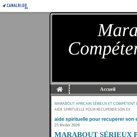
Marab
Compéten
Home
Accueil
MARABOUT AFRICAIN SÉRIEUX ET COMPÉTENT 
AIDE SPIRITUELLE POUR RECUPERER SON EX
aide spirituelle pour recuperer son 
25 février 2026
MARABOUT SÉRIEUX 