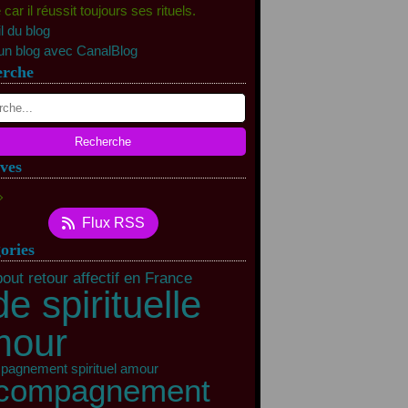
ar il réussit toujours ses rituels.
l du blog
un blog avec CanalBlog
erche
ves
rs
(11)
Flux RSS
rier
(40)
ories
out retour affectif en France
de spirituelle
mour
agnement spirituel amour
compagnement