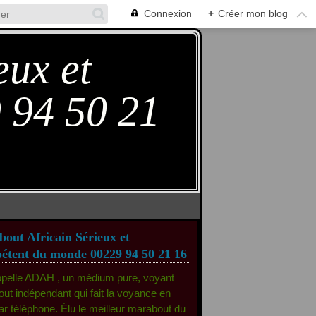
Connexion
+
Créer mon blog
eux et
 94 50 21
out Africain Sérieux et
tent du monde 00229 94 50 21 16
ppelle ADAH , un médium pure, voyant
ut indépendant qui fait la voyance en
par téléphone. Élu le meilleur marabout du