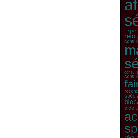
af
s
expert
retou
consult
m
sé
consulta
consult
fa
recon
spécia
bloc
aide 
a
sp
récu