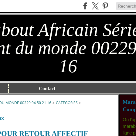
out Africain Séri
t du monde 00229
16
Contact
Marab
DU MONDE 00229 94 50 21 16
>
CATEGORIES
>
Compé
ex
On l’a
marabo
POUR RETOUR AFFECTIF
ligne 