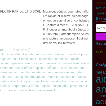
monde c
Accuei
Marabout sérieux pour retour affe
Créer 
ctif rapide et discret. Accompagn
Rech
ement personnalisé et confidentie
l. Contact direct au +2299450211
6. Trouver un marabout sérieux p
our un retour affectif rapide Après
une rupture amoureuse, il est nat
Archi
urel de vouloir retrouver...
res [
…
]
- Permalien [
#
]
2026
tif
,
retour affectif rapide
,
retour affectif discret
,
marabout pour
Ma
écupérer son ex rapidement
,
reconquête amoureuse rapide
,
Fév
discret
,
spécialiste retour affectif sérieux
,
comment faire revenir
Catég
ur d’amour
,
retour affectif rapide et efficace
,
consultation retour
marab
cupérer son ex
,
solution rapide pour rupture amoureuse
,
retour
ai
tent pour reconquête amoureuse
,
marabout sérieux en France
,
 retour affectif Afrique
,
consultation marabout à distance
,
aide
a
sérieux
,
expert retour affectif rapide
,
consultation privée retour
 ex
,
marabout disponible immédiatement
accomp
ac