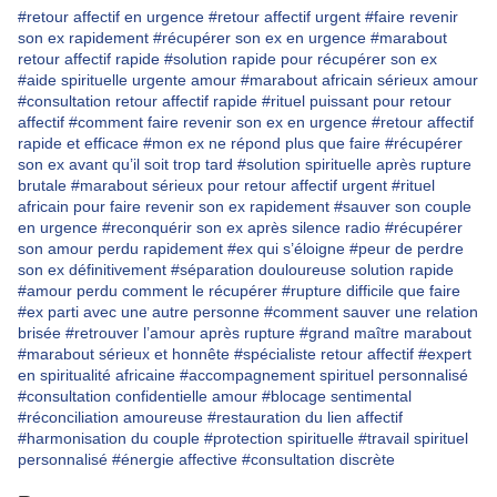
#retour affectif en urgence
#retour affectif urgent
#faire revenir
son ex rapidement
#récupérer son ex en urgence
#marabout
retour affectif rapide
#solution rapide pour récupérer son ex
#aide spirituelle urgente amour
#marabout africain sérieux amour
#consultation retour affectif rapide
#rituel puissant pour retour
affectif
#comment faire revenir son ex en urgence
#retour affectif
rapide et efficace
#mon ex ne répond plus que faire
#récupérer
son ex avant qu’il soit trop tard
#solution spirituelle après rupture
brutale
#marabout sérieux pour retour affectif urgent
#rituel
africain pour faire revenir son ex rapidement
#sauver son couple
en urgence
#reconquérir son ex après silence radio
#récupérer
son amour perdu rapidement
#ex qui s’éloigne
#peur de perdre
son ex définitivement
#séparation douloureuse solution rapide
#amour perdu comment le récupérer
#rupture difficile que faire
#ex parti avec une autre personne
#comment sauver une relation
brisée
#retrouver l’amour après rupture
#grand maître marabout
#marabout sérieux et honnête
#spécialiste retour affectif
#expert
en spiritualité africaine
#accompagnement spirituel personnalisé
#consultation confidentielle amour
#blocage sentimental
#réconciliation amoureuse
#restauration du lien affectif
#harmonisation du couple
#protection spirituelle
#travail spirituel
personnalisé
#énergie affective
#consultation discrète